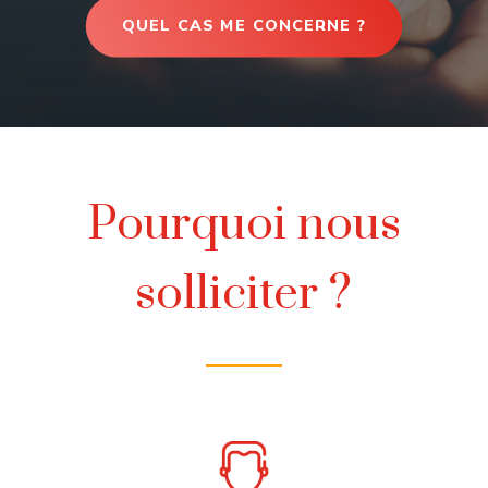
QUEL CAS ME CONCERNE ?
Pourquoi nous
solliciter ?