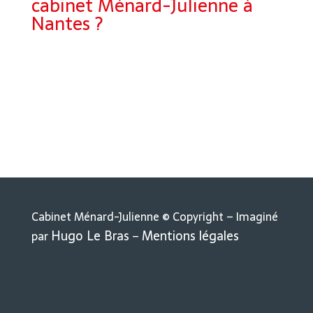
cabinet Ménard-Julienne à
Nantes ?
Pour prendre contact avec nous, rien de plus simple :
Adresse : 41 quai de la fosse 44000 Nantes
Tél : 02.28.00.05.06 – Fax : 02.28.00.05.07
Par e-mail en cliquant simplement sur l’adresse
cj.avocats@menard-julienne.com
suivante :
Cabinet Ménard-Julienne © Copyright – Imaginé
Hugo Le Bras
Mentions légales
par
–